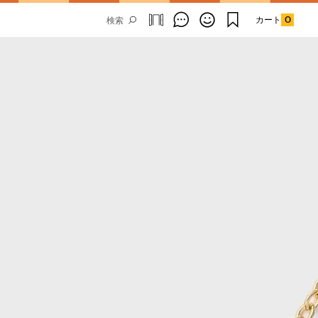
カート
0
Email Address
SUBMIT
By signing up to our newsletter you are
agreeing to our
Privacy Policy.