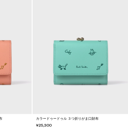
布
カラードゥードゥル ３つ折りがま口財布
¥25,300