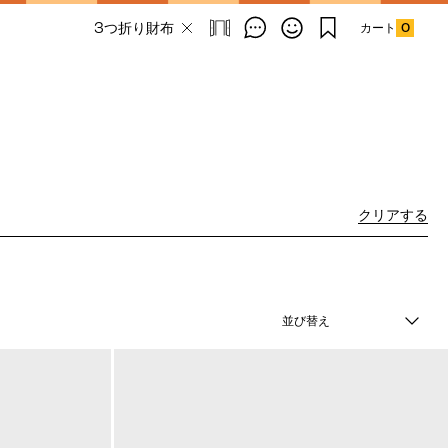
カート
0
Email Address
クリアする
SUBMIT
By signing up to our newsletter you are
並び替え
agreeing to our
Privacy Policy.