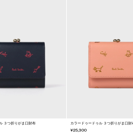
ル ３つ折りがま口財布
カラードゥードゥル ３つ折りがま口財
¥25,300