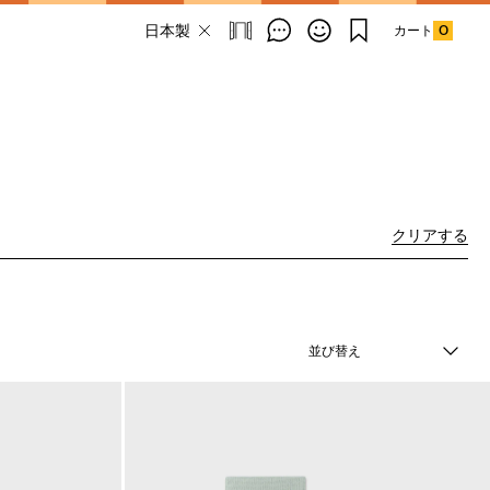
カート
0
Email Address
クリアする
SUBMIT
By signing up to our newsletter you are
並び替え
agreeing to our
Privacy Policy.