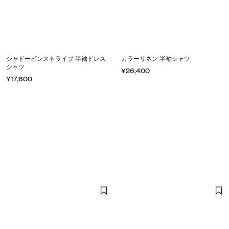
シャドーピンストライプ 半袖ドレス
カラーリネン 半袖シャツ
シャツ
¥26,400
¥17,600