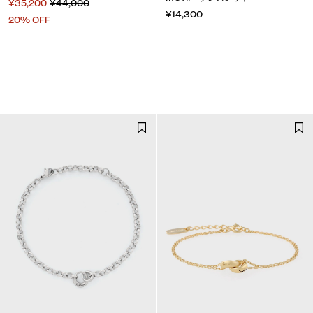
¥35,200
¥44,000
¥14,300
20% OFF