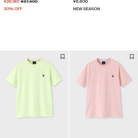
¥26,180
¥37,400
¥6,600
30% OFF
NEW SEASON