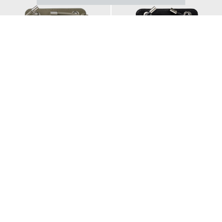
Email Address
SUBMIT
スレートフォールド カード&コイン
スレートフォールド カード&コイン
ケース
ケース
By signing up to our newsletter you are agreeing to our
Privacy Policy.
¥20,900
¥20,900
NEW
NEW