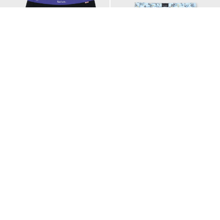
Email Address
SUBMIT
By signing up to our newsletter you are agreeing to our
Privacy Policy.
アンダーウェア 2枚組BOXセット
"RISO DISTY" トランクス
¥7,480
¥4,180