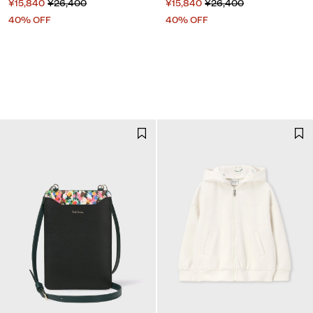
¥15,840
¥26,400
¥15,840
¥26,400
40% OFF
40% OFF