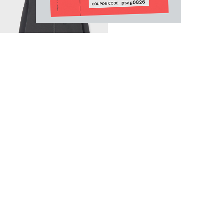
Email Address
SUBMIT
フローラルプリント パーカ
By signing up to our newsletter you are agreeing to our
Privacy Policy.
¥21,120
¥26,400
20% OFF