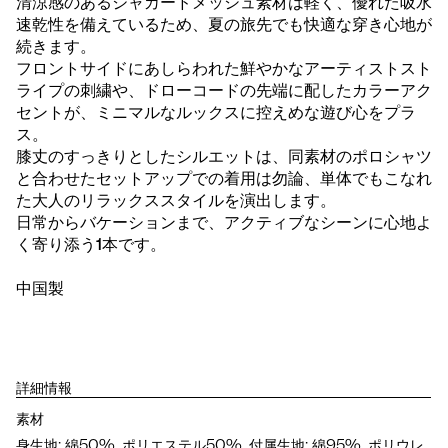
清涼感のあるジャカードメッシュ素材は軽く、優れた吸水
速乾性を備えているため、夏の旅先でも快適な穿き心地が
続きます。
フロントサイドにあしらわれた鮮やかなアーティストスト
ライプの刺繍や、ドローコードの先端に配したカラーアク
セントが、ミニマルなルックスに控えめな遊び心をプラ
ス。
膝丈のすっきりとしたシルエットは、同素材のポロシャツ
と合わせたセットアップでの着用は勿論、単体でもこなれ
た大人のリラックススタイルを演出します。
日常からバケーションまで、アクティブなシーンに心地よ
く寄り添う1本です。
中国製
詳細情報
素材
身生地: 綿50%, ポリエステル50%, 付属生地: 綿95%, ポリウレ