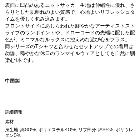
表面に凹凸のあるニットサッカー生地は伸縮性に優れ、さ
らりとした肌離れのよい質感で、心地よいリフレッシュタ
イムを優しく包み込みます。
フロントサイドにあしらわれた鮮やかなアーティストスト
ライプのワンポイントや、ドローコードの先端に配した配
色が、ミニマルなルックスに控えめな遊び心をプラス。
同シリーズのTシャツと合わせたセットアップでの着用は
勿論、穏やかな休日のワンマイルウェアとしても自然に馴
染む1本です。
中国製
詳細情報
素材
身生地: 綿60%, ポリエステル40%, リブ部分: 綿95%, ポリウレ
タン5%