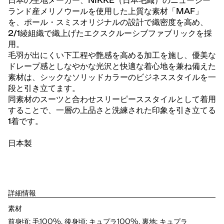
日本の生地メーカー、NIKKE（日本毛織）のニュージー
ランド産メリノウールを使用した上質な素材「MAF」
を、ポール・スミスオリジナルの設計で織密度を高め、
2/1綾組織で織上げたエクスクルーシブファブリックを採
用。
毛羽が出にくい下工程や艶感を高める加工を施し、優美な
ドレープ感としなやかな光沢と快適な着心地を兼ね備えた
素材は、シックなソリッドカラーのビジネススタイルを一
段と引き立てます。
同素材のスーツと合わせスリーピーススタイルとして着用
することで、一層の上品さと洗練された印象を引き立てる
1着です。
日本製
詳細情報
素材
前身頃: 毛100%, 後身頃: キュプラ100%, 裏地: キュプラ