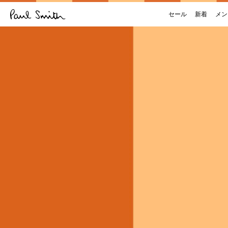
セール
新着
メン