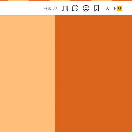
カート
0
Email Address
SUBMIT
By signing up to our newsletter you are
agreeing to our
Privacy Policy.