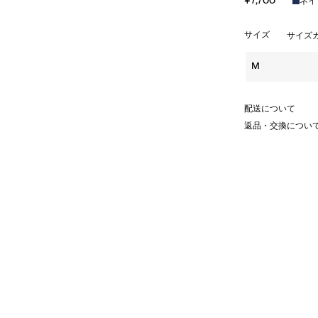
¥7,700
ネイ
サイズ
サイズ
M
配送について
返品・交換につい
徴するゼブラ柄が軽快に浮かび上が
りとした形のなかに、控えめな遊び