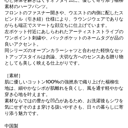
心と身体を解きほぐすオフタイムに、優しく寄り添う楊柳
素材のハーフパンツ。
フロントのファスナー開きや、ウエストの内側に配したス
ピンドル（引き紐）仕様により、ラウンジウェアでありな
がらも端正でスマートな顔立ちに仕上げています。
左ポケット付近にあしらわれたアーティストストライプの
ワンポイント刺繍や、バックポケットのネームタグが品の
良いアクセント。
同シリーズのオープンカラーシャツと合わせた軽快なセッ
トアップスタイルは勿論、大切な方へのセンスある贈り物
としても美しく映える仕上がりです。
［素材］
肌に優しいコットン100%の強撚糸で織り上げた楊柳生
地は、細やかなシボが肌離れを良くし、風を通す軽やかな
穿き心地を叶えます。
素材ならではの豊かな凹凸があるため、お洗濯後もシワを
気にせずそのまま穿ける扱いやすさも、日々の暮らしに寄
り添う魅力です。
中国製