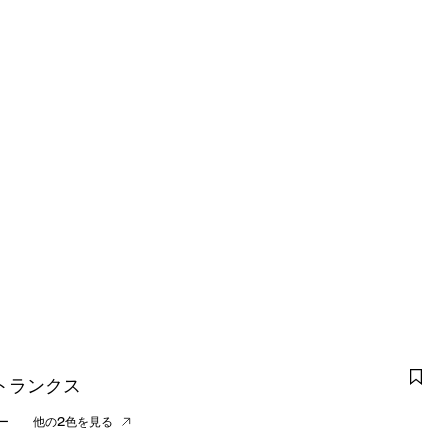
l" トランクス
ー
他の2色を見る