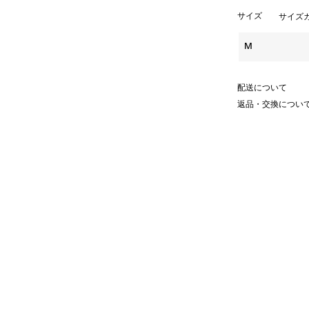
サイズ
サイズ
M
配送について
返品・交換につい
ーモア溢れるモチーフを散りばめた
ーやホイッスルなどのアートワーク
かせています。
、ご自身用としては勿論、スポーツ