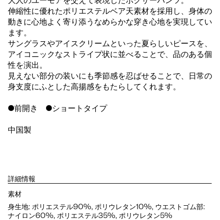
大人のユーモアを交えて表現したボクサーパンツ。
伸縮性に優れたポリエステルベア天素材を採用し、身体の
動きに心地よく寄り添うなめらかな穿き心地を実現してい
ます。
サングラスやアイスクリームといった夏らしいピースを、
アイコニックなストライプ状に並べることで、品のある個
性を演出。
見えない部分の装いにも季節感を忍ばせることで、日常の
身支度にふとした高揚感をもたらしてくれます。
●前開き ●ショートタイプ
中国製
詳細情報
素材
身生地: ポリエステル90%, ポリウレタン10%, ウエストゴム部:
ナイロン60%, ポリエステル35%, ポリウレタン5%