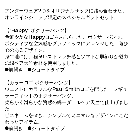
アンダーウェア2つをオリジナルサックに詰め合わせた、
オンラインショップ限定のスペシャルギフトセット。
【"Happy" ボクサーパンツ】
色鮮やかなHappyロゴをあしらった、ボクサーパンツ。
ポジティブな空気感をグラフィックにアレンジした、遊び
心のあるデザイン。
身生地には、程良いストレッチ感とソフトな肌触りが魅力
の綿ベア天竺素材を使用しました。
●前開き ●ショートタイプ
【カラーロゴ ボクサーパンツ】
ウエストにカラフルなPaul Smithロゴを配した、レギュ
ラーフィットのボクサーパンツ。
柔らかく滑らかな質感の綿モダールベア天竺で仕上げまし
た。
ピスネームを省き、シンプルでミニマルなデザインにこだ
わったアイテム。
●前開き ●ショートタイプ