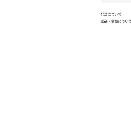
配送について
返品・交換につい
。
肌にフィットします。
動がしやすい立体的な袖のパターン
トストライプが先染でデザインされ
くい襟ぐりもポイントです。
。