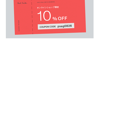
MENS
/
メンズウェア
.
ラウンジウェアのタンクトップ。
綿100％の肌着を追求したこだわりのアイテム
キックバックに優れたピマフライスは心地良く
腕を上げた時に裾が上がりにくく、前方への運
を採用。
襟にはデザインシグネチャーであるアーティス
ています。
耐洗濯性に優れた生地にこだわり、より伸びに
ドレスシャツのインナーなどにもおすすめです