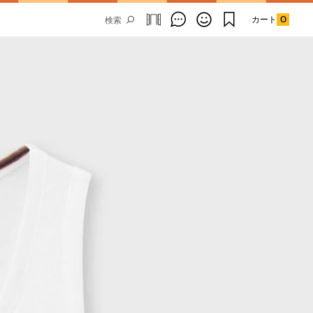
カート
0
Email Address
SUBMIT
By signing up to our newsletter you are
agreeing to our
Privacy Policy.