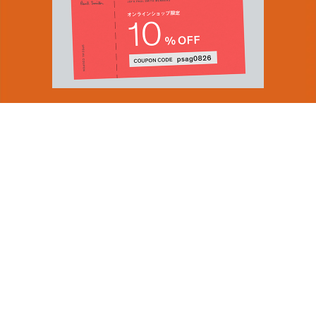
You can find inspiration in everything
(and if you can't, look again).
Email Address
ショップロケーター
SUBMIT
会社情報
採用（英国サイト）
サステナビリティ
By signing up to our newsletter you are agreeing to our
PRODUCT GUIDES
Privacy Policy.
ディスカバー
ショップニュース
会員規約
ポイントサービスについて