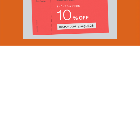
You can find inspiration in everything
(and if you can't, look again).
Email Address
SUBMIT
ショップロケーター
会社情報
採用（英国サイト）
By signing up to our newsletter you are agreeing to our
サステナビリティ
Privacy Policy.
PRODUCT GUIDES
ディスカバー
ショップニュース
会員規約