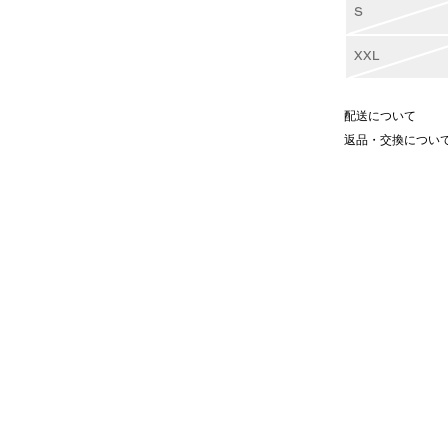
S
XXL
配送について
返品・交換につい
ド生地がアクセントになったデニム
た目のゴツさとは相反した柔らかい
ントラストステッチなど、RED
ム。