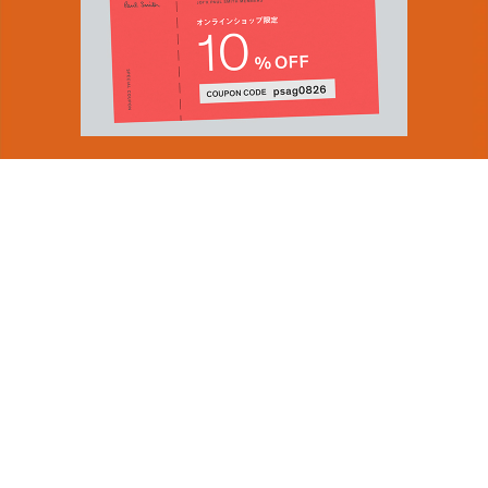
You can find inspiration in everything
(and if you can't, look again).
Email Address
ショップロケーター
SUBMIT
会社情報
採用（英国サイト）
サステナビリティ
By signing up to our newsletter you are agreeing to our
PRODUCT GUIDES
Privacy Policy.
ディスカバー
ショップニュース
会員規約
ポイントサービスについて