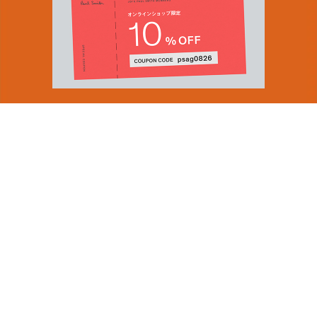
You can find inspiration in everything
(and if you can't, look again).
Email Address
ショップロケーター
SUBMIT
会社情報
採用（英国サイト）
サステナビリティ
By signing up to our newsletter you are agreeing to our
PRODUCT GUIDES
Privacy Policy.
ディスカバー
ショップニュース
会員規約
ポイントサービスについて