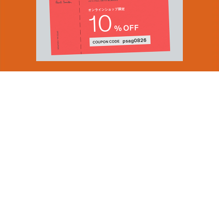
You can find inspiration in everything
(and if you can't, look again).
Email Address
ショップロケーター
SUBMIT
会社情報
採用（英国サイト）
サステナビリティ
By signing up to our newsletter you are agreeing to our
PRODUCT GUIDES
Privacy Policy.
ディスカバー
ショップニュース
会員規約
ポイントサービスについて