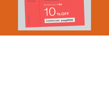
You can find inspiration in everything
(and if you can't, look again).
Email Address
ショップロケーター
SUBMIT
会社情報
採用（英国サイト）
サステナビリティ
By signing up to our newsletter you are agreeing to our
PRODUCT GUIDES
Privacy Policy.
ディスカバー
ショップニュース
会員規約
ポイントサービスについて