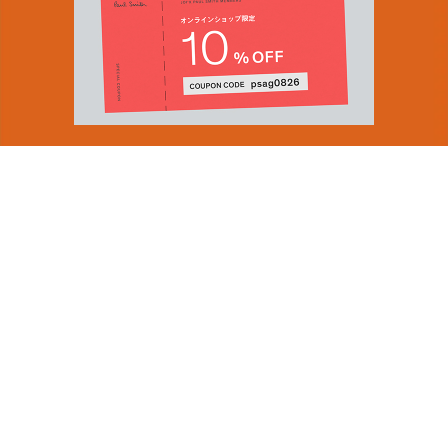
You can find inspiration in everything
(and if you can't, look again).
Email Address
ショップロケーター
SUBMIT
会社情報
採用（英国サイト）
サステナビリティ
By signing up to our newsletter you are agreeing to our
PRODUCT GUIDES
Privacy Policy.
ディスカバー
ショップニュース
会員規約
ポイントサービスについて