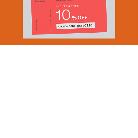
You can find inspiration in everything
(and if you can't, look again).
Email Address
ショップロケーター
SUBMIT
会社情報
採用（英国サイト）
サステナビリティ
By signing up to our newsletter you are agreeing to our
PRODUCT GUIDES
Privacy Policy.
ディスカバー
ショップニュース
会員規約
ポイントサービスについて