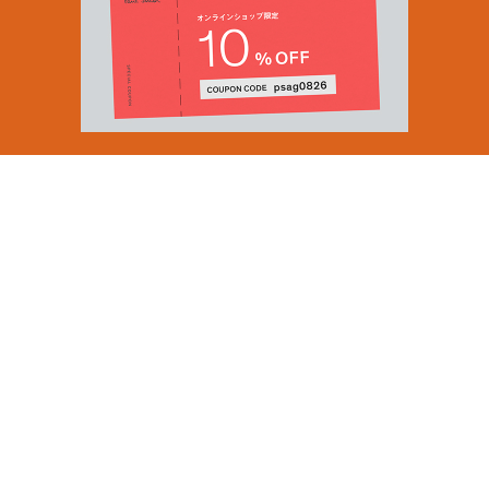
Email Address
SUBMIT
By signing up to our newsletter you are agreeing to our
Privacy Policy.