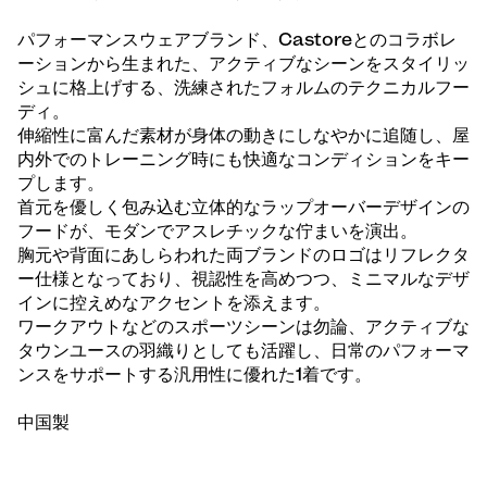
パフォーマンスウェアブランド、Castoreとのコラボレ
ーションから生まれた、アクティブなシーンをスタイリッ
シュに格上げする、洗練されたフォルムのテクニカルフー
ディ。
伸縮性に富んだ素材が身体の動きにしなやかに追随し、屋
内外でのトレーニング時にも快適なコンディションをキー
プします。
首元を優しく包み込む立体的なラップオーバーデザインの
フードが、モダンでアスレチックな佇まいを演出。
胸元や背面にあしらわれた両ブランドのロゴはリフレクタ
ー仕様となっており、視認性を高めつつ、ミニマルなデザ
インに控えめなアクセントを添えます。
ワークアウトなどのスポーツシーンは勿論、アクティブな
タウンユースの羽織りとしても活躍し、日常のパフォーマ
ンスをサポートする汎用性に優れた1着です。
中国製