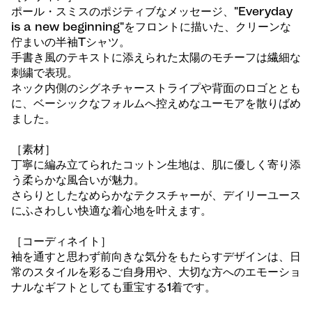
ポール・スミスのポジティブなメッセージ、"Everyday
is a new beginning"をフロントに描いた、クリーンな
佇まいの半袖Tシャツ。
手書き風のテキストに添えられた太陽のモチーフは繊細な
刺繍で表現。
ネック内側のシグネチャーストライプや背面のロゴととも
に、ベーシックなフォルムへ控えめなユーモアを散りばめ
ました。
［素材］
丁寧に編み立てられたコットン生地は、肌に優しく寄り添
う柔らかな風合いが魅力。
さらりとしたなめらかなテクスチャーが、デイリーユース
にふさわしい快適な着心地を叶えます。
［コーディネイト］
袖を通すと思わず前向きな気分をもたらすデザインは、日
常のスタイルを彩るご自身用や、大切な方へのエモーショ
ナルなギフトとしても重宝する1着です。