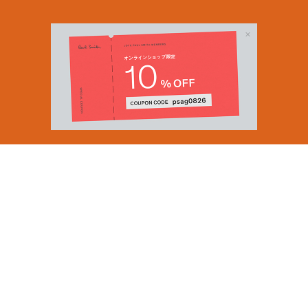
Email Address
SUBMIT
By signing up to our newsletter you are agreeing to our
Privacy Policy.