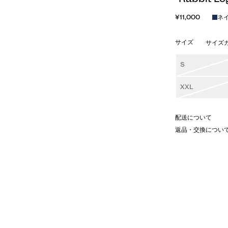
¥11,000
ネ
サイズ
サイズ
S
XXL
配送について
返品・交換につい
ィテールが光る半袖Tシャツ。