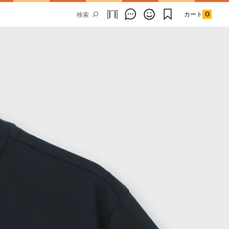
カート
0
Email Address
SUBMIT
By signing up to our newsletter you are
agreeing to our
Privacy Policy.