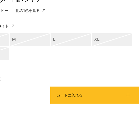
イビー
他の1色を見る
ガイド
M
L
XL
て
カートに入れる