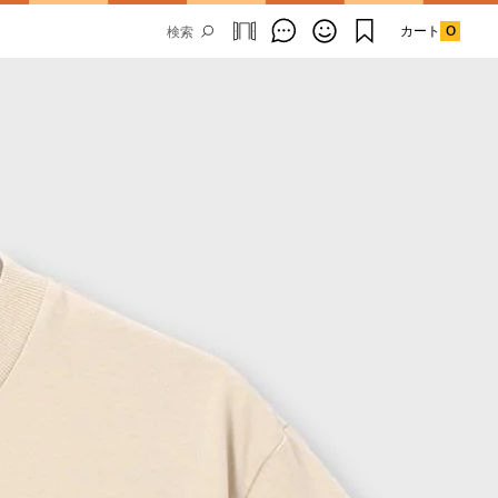
カート
0
Email Address
SUBMIT
By signing up to our newsletter you are
agreeing to our
Privacy Policy.