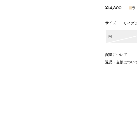
¥14,300
ラ
サイズ
サイズ
M
配送について
返品・交換につい
かせる、愛らしいアートワークが目
現したモチーフや、ネック内側に走