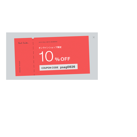
MENS
/
メンズウェア
.
［デザイン］
胸元のポケットから愛らしいウサギが顔をのぞ
を引く半袖Tシャツ。
柔らかな毛並みまで緻密なステッチワークで表