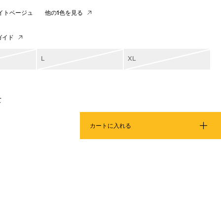
イトベージュ
他の1色を見る
ガイド
L
XL
て
カートに入れる