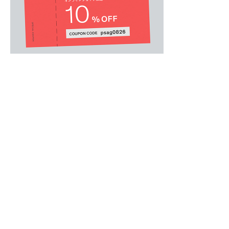
MENS
/
メンズウェア
.
フロントにあしらったモノクロームフォトが印
アートワークには遊園地を映した写真をモノク
ム。
ユニークな風景写真をポール・スミスらしくア
りながらもモダンな仕上がりが魅力。
スタイルはトレンド感のあるリラックスシルエ
中国製
MODEL：H183 B83 W77 H89 着用サイズ