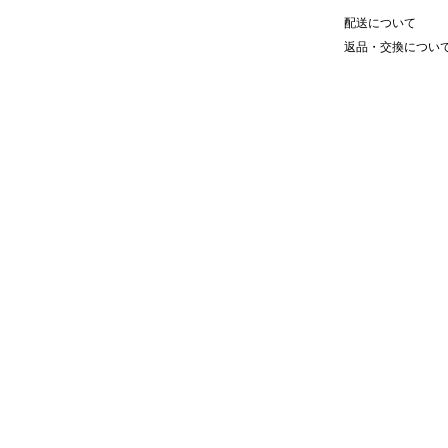
配送について
返品・交換につい
象的なビッグシルエットTシャツ。
ロームで表現したクールなアイテ
レンジした、オーセンティックであ
ットになります。
：LARGE