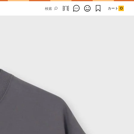
カート
0
Email Address
SUBMIT
By signing up to our newsletter you are
agreeing to our
Privacy Policy.