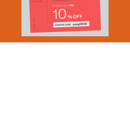
Email Address
SUBMIT
By signing up to our newsletter you are agreeing to our
Privacy Policy.