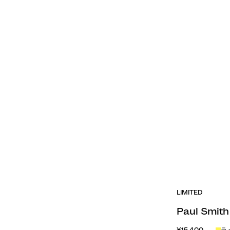
LIMITED
Paul Sm
¥15,400
ラ