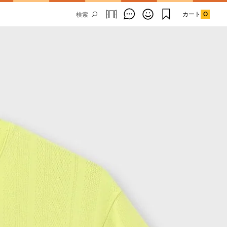
カート
0
Email Address
SUBMIT
By signing up to our newsletter you are
agreeing to our
Privacy Policy.