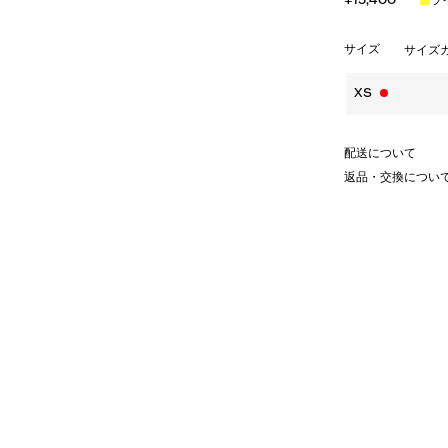
サイズ
サイズ
XS
配送について
返品・交換につい
のコラボレーションから生まれた、軽
追随し、屋内外でのアクティビティ