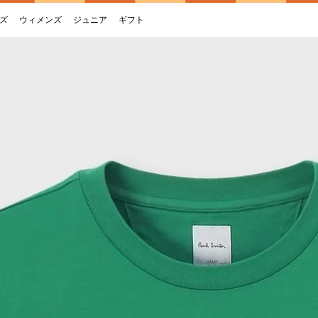
ズ
ウィメンズ
ジュニア
ギフト