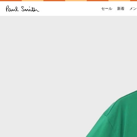
セール
新着
メン