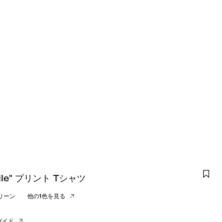
Toile" プリント Tシャツ
リーン
他の1色を見る
ガイド