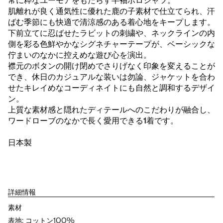
常に粋なユーモアをもたらす半袖ポロシャツ。
肌離れが良く通気性に優れた鹿の子素材で仕立てられ、汗
ばむ季節にも快適で清涼感のある着心地をキープします。
下前立てに忍ばせたラビットの刺繍や、ネックラインの内
側を彩る色鮮やかなシグネチャーテープが、ベーシックな
佇まいのなかに控えめな遊び心を演出。
襟元のボタンの開け閉めでさりげなく印象を変えることが
でき、休日のカジュアルな装いは勿論、ジャケットを合わ
せたキレイめなコーディネイトにも自然と調和するデザイ
ン。
上質な素材感と隠れたディテールへのこだわりが融合し、
ワードローブのなかで長く愛用できる1着です。
日本製
詳細情報
素材
表地: コットン100%