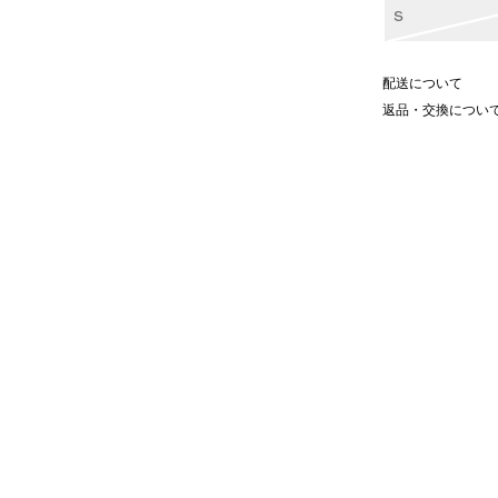
S
配送について
返品・交換につい
トが魅力的な半袖Ｔシャツ。
加工をかけることでヴィンテージ調
トがさりげないアクセントに。
スタイルを彩ります。