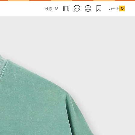
カート
0
Email Address
SUBMIT
By signing up to our newsletter you are
agreeing to our
Privacy Policy.