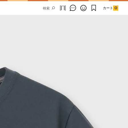
カート
0
Email Address
SUBMIT
By signing up to our newsletter you are
agreeing to our
Privacy Policy.