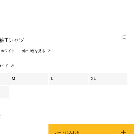
 半袖Tシャツ
フホワイト
他の1色を見る
ガイド
M
L
XL
て
カートに入れる