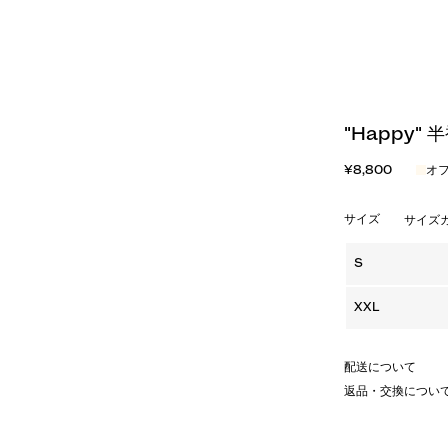
"Happy"
¥8,800
オ
サイズ
サイズ
S
XXL
配送について
返品・交換につい