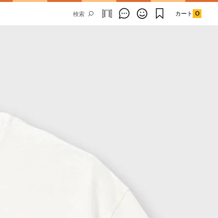
カート
0
Email Address
SUBMIT
By signing up to our newsletter you are
agreeing to our
Privacy Policy.