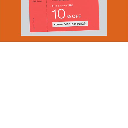
You can find inspiration in everything
(and if you can't, look again).
Email Address
ショップロケーター
SUBMIT
会社情報
採用（英国サイト）
サステナビリティ
By signing up to our newsletter you are agreeing to our
PRODUCT GUIDES
Privacy Policy.
ディスカバー
ショップニュース
会員規約
ポイントサービスについて