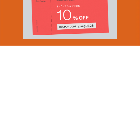
You can find inspiration in everything
(and if you can't, look again).
Email Address
SUBMIT
ショップロケーター
会社情報
採用（英国サイト）
By signing up to our newsletter you are agreeing to our
サステナビリティ
Privacy Policy.
PRODUCT GUIDES
ディスカバー
ショップニュース
会員規約