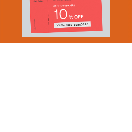
You can find inspiration in everything
(and if you can't, look again).
Email Address
ショップロケーター
SUBMIT
会社情報
採用（英国サイト）
サステナビリティ
By signing up to our newsletter you are agreeing to our
PRODUCT GUIDES
Privacy Policy.
ディスカバー
ショップニュース
会員規約
ポイントサービスについて