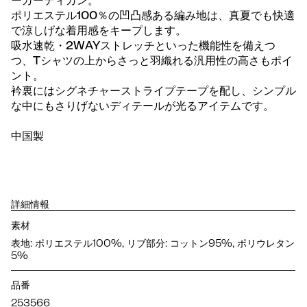
ーカーディガン。
ポリエステル100％の凹凸感ある編み地は、真夏でも快適
で涼しげな着用感をキープします。
吸水速乾・2WAYストレッチといった機能性を備えつ
つ、Tシャツの上からさっと羽織れる汎用性の高さもポイ
ント。
衿裏にはシグネチャーストライプテープを配し、シンプル
な中にもさりげないディテールが光るアイテムです。
中国製
詳細情報
素材
表地: ポリエステル100%, リブ部分: コットン95%, ポリウレタン
5%
品番
253566