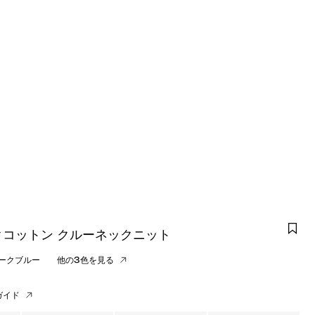
クコットン クルーネックニット
ークブルー
他の3色を見る
ガイド