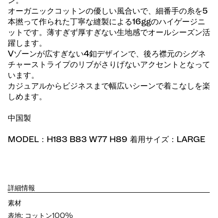
ン。
オーガニックコットンの優しい風合いで、細番手の糸を5
本撚って作られた丁寧な縫製による16ggのハイゲージニ
ットです。薄すぎず厚すぎない生地感でオールシーズン活
躍します。
Vゾーンが広すぎない4釦デザインで、後ろ襟元のシグネ
チャーストライプのリブがさりげないアクセントとなって
います。
カジュアルからビジネスまで幅広いシーンで着こなしを楽
しめます。
中国製
MODEL：H183 B83 W77 H89 着用サイズ：LARGE
詳細情報
素材
表地: コットン100%