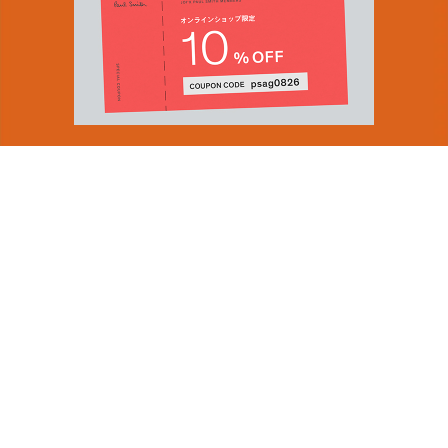
You can find inspiration in everything
(and if you can't, look again).
Email Address
ショップロケーター
SUBMIT
会社情報
採用（英国サイト）
サステナビリティ
By signing up to our newsletter you are agreeing to our
PRODUCT GUIDES
Privacy Policy.
ディスカバー
ショップニュース
会員規約
ポイントサービスについて