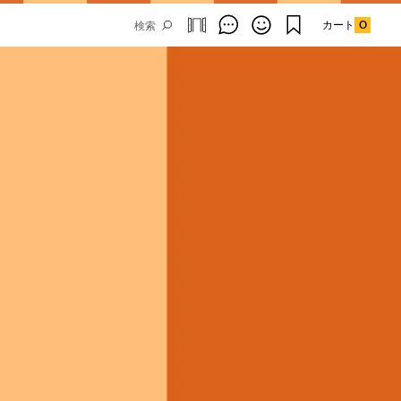
カート
0
Email Address
SUBMIT
By signing up to our newsletter you are
agreeing to our
Privacy Policy.