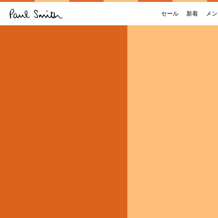
セール
新着
メン