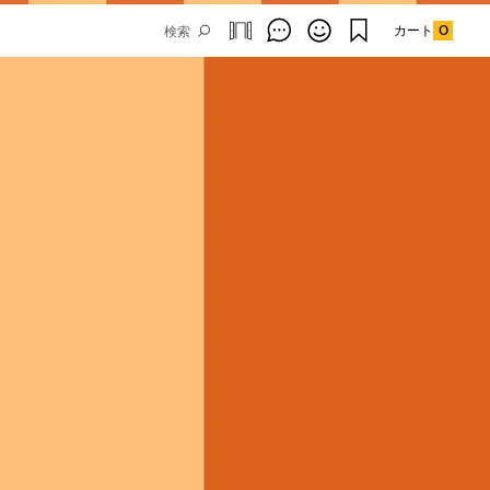
カート
0
Email Address
SUBMIT
By signing up to our newsletter you are
agreeing to our
Privacy Policy.