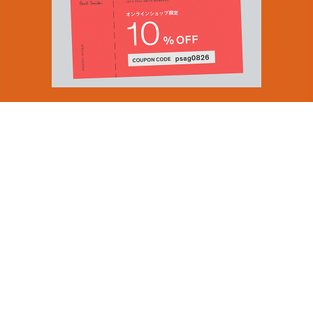
You can find inspiration in everything
(and if you can't, look again).
Email Address
ショップロケーター
SUBMIT
会社情報
採用（英国サイト）
サステナビリティ
By signing up to our newsletter you are agreeing to our
PRODUCT GUIDES
Privacy Policy.
ディスカバー
ショップニュース
会員規約
ポイントサービスについて